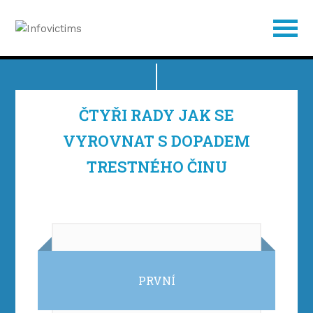
PŘEJDĚTE NA NAVIGAČNÍ LIŠTU
PŘEJÍT NA HLAVNÍ OBSAH
PŘÍSTUP K MAPĚ WEBU
ČTYŘI RADY JAK SE
VYROVNAT S DOPADEM
TRESTNÉHO ČINU
PRVNÍ