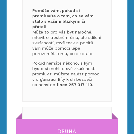
Pomůže vám, pokud si
promluvíte o tom, co se vám
stalo s vašimi blízkými či
přáteli.
Může to pro vás být náročné,
mluvit o trestném činu, ale sdílení
zkušeností, myšlenek a pocitů
vám může pomoci lépe
porozumět tomu, co se stalo.
Pokud nemáte někoho, s kým
byste si mohli o své zkušenosti
promluvit, můžete nalézt pomoc
v organizaci Bílý kruh bezpečí
na nonstop
lince 257 317 110.
DRUHÁ